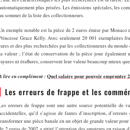
automatiquement plus prisées. Les émissions spéciales, les com
au sommet de la liste des collectionneurs.
Un exemple notable est la pièce de 2 euros émise par Monaco e
Princesse Grace Kelly. Avec seulement 20 001 exemplaires frap
rares et des plus recherchées par les collectionneurs du monde e
la valeur ; l’état de conservation de la pièce joue également 
rayures ni éraflures, conservent leur valeur beaucoup mieux que 
Quel salaire pour pouvoir emprunter 2
A lire en complément :
Les erreurs de frappe et les commé
Les erreurs de frappe sont une autre source potentielle de v
accidentelles, qu’il s’agisse de fautes d’inscription, d’erreu
transformer une pièce banale en un objet de grande valeur pour 
de 2 euros de 2007 a attiré l’attention des amateurs en raison d