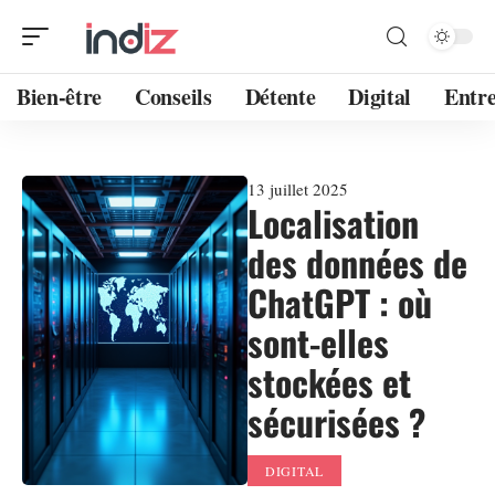
Bien-être
Conseils
Détente
Digital
Entre
13 juillet 2025
Localisation
des données de
ChatGPT : où
sont-elles
stockées et
sécurisées ?
DIGITAL