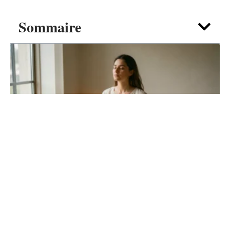
Sommaire
DÉTENTE
22h22 signification : rituels simples pour
capter et amplifier son énergie
4 août 2026
Contact
Mentions Légales
Sitemap