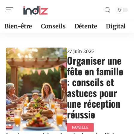
Bien-être
Conseils
Détente
Digital
27 juin 2025
Organiser une
fête en famille
: conseils et
astuces pour
une réception
réussie
FAMILLE