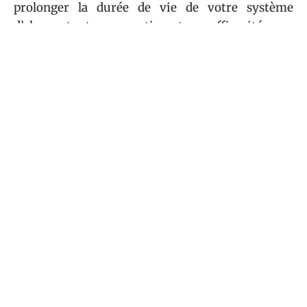
prolonger la durée de vie de votre système
d’alarme tout en garantissant son efficacité pour
protéger votre maison contre les intrusions.
Sommaire
FAMILLE
Calendrier heure de prière Roubaix
2026 à imprimer et afficher chez
vous
7 août 2026