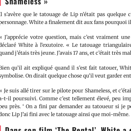
Shameless »
Il s’avère que le tatouage de Lip n’était pas quelque 
personnage. White a finalement dit aux fans pourquoi i
« J’apprécie votre question, mais c’est vraiment une 
déclaré White à l’exutoire. « Le tatouage triangulaire
quand j’étais très jeune. J’avais 17 ans, et c’était très mal
Bien qu’il ait expliqué quand il s’est fait tatouer, Whi
symbolise. On dirait quelque chose qu’il veut garder en
« Je suis allé tirer sur le pilote pour Shameless, et c’ét
a-t-il poursuivi. Comme c’est tellement élevé, peu imp
peu près. ‘ On a fini par demander au tatoueur si je 
donc Lip J’ai fini avec le tatouage ainsi que moi-même.
Dans son film ‘The Rental’, White a