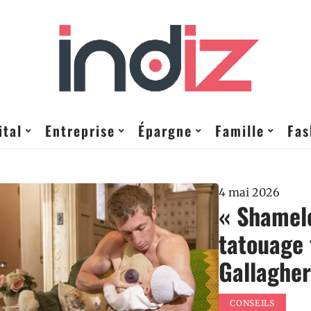
ital
Entreprise
Épargne
Famille
Fas
4 mai 2026
« Shamele
tatouage 
Gallagher
CONSEILS