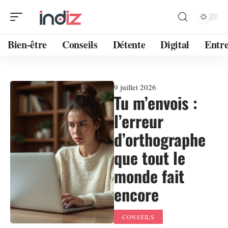
Bien-être
Conseils
Détente
Digital
Entre
9 juillet 2026
Tu m’envois :
l’erreur
d’orthographe
que tout le
monde fait
encore
CONSEILS