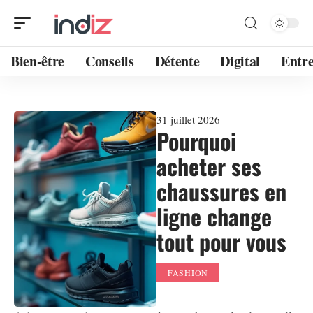
Bien-être
Conseils
Détente
Digital
Entre
31 juillet 2026
Pourquoi
acheter ses
chaussures en
ligne change
tout pour vous
FASHION