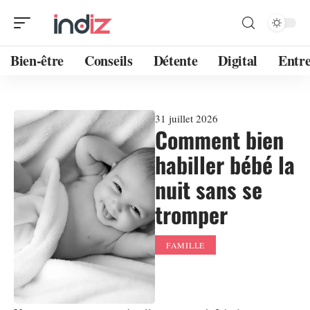
Bien-être
Conseils
Détente
Digital
Entre
31 juillet 2026
Comment bien
habiller bébé la
nuit sans se
tromper
FAMILLE