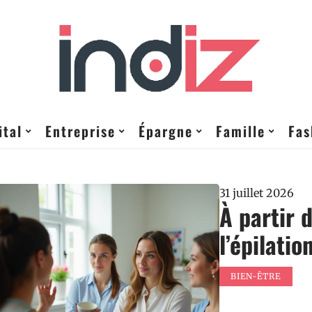
ital
Entreprise
Épargne
Famille
Fas
31 juillet 2026
À partir
l’épilatio
BIEN-ÊTRE