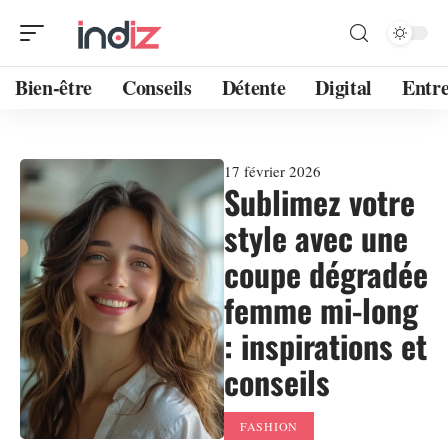
Bien-être
Conseils
Détente
Digital
Entre
17 février 2026
Sublimez votre
style avec une
coupe dégradée
femme mi-long
: inspirations et
conseils
FASHION