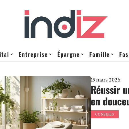
ital
Entreprise
Épargne
Famille
Fas
15 mars 2026
Réussir u
en douceu
CONSEILS