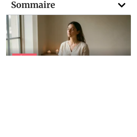
Sommaire
DÉTENTE
22h22 signification : rituels simples pour
capter et amplifier son énergie
4 août 2026
Contact
Mentions Légales
Sitemap
© 2025 | indiz.fr