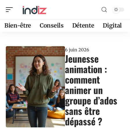
Bien-être
Conseils
Détente
Digital
6 juin 2026
Jeunesse
animation :
comment
animer un
groupe d’ados
sans être
dépassé ?