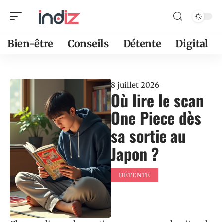
Bien-être
Conseils
Détente
Digital
8 juillet 2026
Où lire le scan
One Piece dès
sa sortie au
Japon ?
DÉTENTE