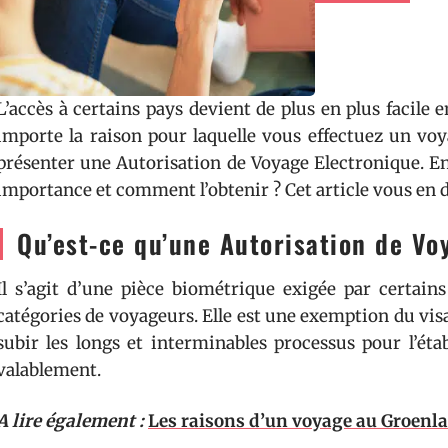
L’accès à certains pays devient de plus en plus facile
Close up woman with COVID-19 vaccine
importe la raison pour laquelle vous effectuez un voya
passport is preparing to travel
présenter une Autorisation de Voyage Electronique. En 
importance et comment l’obtenir ? Cet article vous en 
Qu’est-ce qu’une Autorisation de Vo
Il s’agit d’une pièce biométrique exigée par certain
catégories de voyageurs. Elle est une exemption du visa
subir les longs et interminables processus pour l’éta
valablement.
A lire également :
Les raisons d’un voyage au Groenl