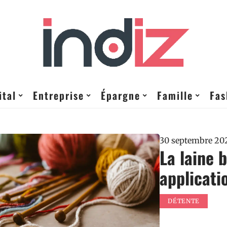
ital
Entreprise
Épargne
Famille
Fas
30 septembre 20
La laine 
applicati
DÉTENTE