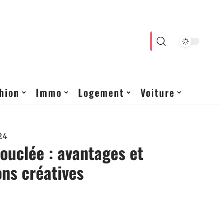
hion
Immo
Logement
Voiture
24
bouclée : avantages et
ons créatives