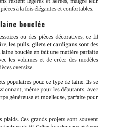
ons restent légères et aérées, malgré leur
ièces à la fois élégantes et confortables.
 laine bouclée
ssoires ou des pièces décoratives, ce fil
ire,
les pulls, gilets et cardigans
sont des
a laine bouclée en fait une matière parfaite
avec les volumes et de créer des modèles
ièces oversize.
s populaires pour ce type de laine. Ils se
essionnant, même pour les débutants. Avec
rpe généreuse et moelleuse, parfaite pour
es plaids. Ces grands projets sont souvent
 texture du fil. Grâce à sa douceur et à son