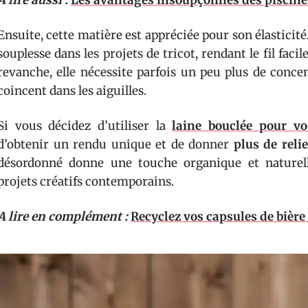
A lire aussi :
Les avantages insoupçonnés des piscine
Ensuite, cette matière est appréciée pour son élasticit
souplesse dans les projets de tricot, rendant le fil faci
revanche, elle nécessite parfois un peu plus de conce
coincent dans les aiguilles.
Si vous décidez d’utiliser la
laine bouclée pour vo
d’obtenir un rendu unique et de donner
plus de reli
désordonné donne une touche organique et naturell
projets créatifs contemporains.
A lire en complément :
Recyclez vos capsules de bière 