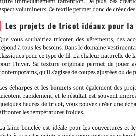
attire immédiatement l’attention. De plus, ces créati
aspect volumineux. Ce textile permet donc de créer des p
Les projets de tricot idéaux pour la
Que vous souhaitiez tricoter des vêtements, des acce
répond à tous les besoins. Dans le domaine vestimenta
classiques pour ce type de fil. La chaleur naturelle de l
pour l’hiver. Sa texture originale permet de jouer 
contemporains, qu’il s’agisse de coupes ajustées ou de p
Les écharpes et les bonnets
sont également des projet
tricotent rapidement, et le résultat est souvent impr
quelques heures de tricot, vous pouvez créer une écha
affronter les températures froides.
La laine bouclée est idéale pour les couvertures et l
réalisés avec des points simples pour mettre en valeur la