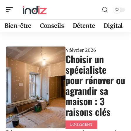
Bien-être
Conseils
Détente
Digital
4 février 2026
Choisir un
spécialiste
pour rénover ou
agrandir sa
maison : 3
raisons clés
LOGEMENT