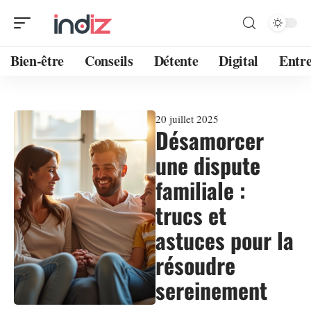
Bien-être
Conseils
Détente
Digital
Entre
20 juillet 2025
Désamorcer
une dispute
familiale :
trucs et
astuces pour la
résoudre
sereinement