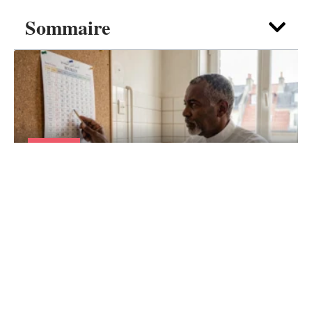
Sommaire
FAMILLE
Calendrier heure de prière Roubaix 2026
à imprimer et afficher chez vous
7 août 2026
Contact
Mentions Légales
Sitemap