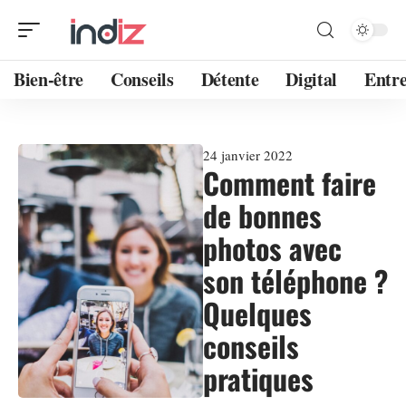
Bien-être
Conseils
Détente
Digital
Entre
24 janvier 2022
Comment faire
de bonnes
photos avec
son téléphone ?
Quelques
conseils
pratiques